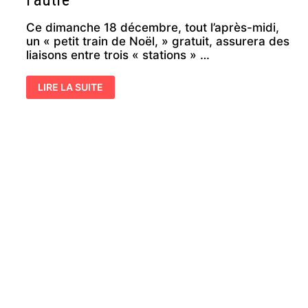
Ce dimanche 18 décembre, tout l’après-midi,
un « petit train de Noël, » gratuit, assurera des
liaisons entre trois « stations » …
CHALLANS
LIRE LA SUITE
–
DIMANCHE
:
UN
PETIT
TRAIN
GRATUIT
POUR
PASSER
D’UNE
ANIMATION
À
L’AUTRE