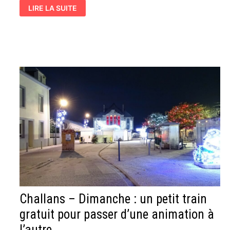
CHALLANS
LIRE LA SUITE
SEPTEMBRE
1936
–
« LE
PETIT
TRAIN
DE
BEAUVOIR
ÉCRASE
UN
CAMION »
Challans – Dimanche : un petit train
gratuit pour passer d’une animation à
l’autre