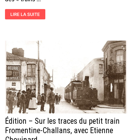
ANNÉES
LIRE LA SUITE
1900
–
REFAITES
EN
CARTES
POSTALES
LE
VOYAGE
EN
TRAMWAY
DE
CHALLANS
À
FROMENTINE
Édition – Sur les traces du petit train
Fromentine-Challans, avec Etienne
Chouinard