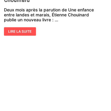
Deux mois après la parution de Une enfance
entre landes et marais, Étienne Chouinard
publie un nouveau livre : …
ÉDITION
LIRE LA SUITE
–
SUR
LES
TRACES
DU
PETIT
TRAIN
FROMENTINE-
CHALLANS,
AVEC
ETIENNE
CHOUINARD