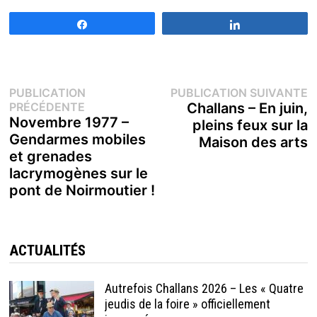
Partagez
Partagez
Navigation
P
PUBLICATION
PUBLICATION SUIVANTE
Publication
s
PRÉCÉDENTE
Challans – En juin,
de
précédente :
Novembre 1977 –
pleins feux sur la
Gendarmes mobiles
Maison des arts
l’article
et grenades
lacrymogènes sur le
pont de Noirmoutier !
ACTUALITÉS
Autrefois Challans 2026 – Les « Quatre
jeudis de la foire » officiellement