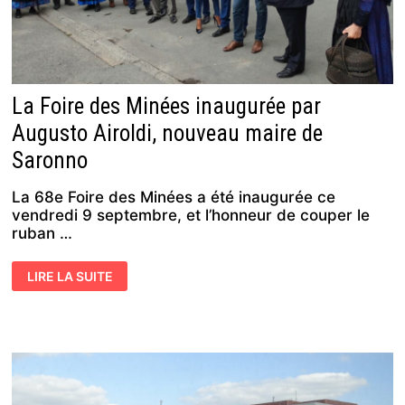
La Foire des Minées inaugurée par
Augusto Airoldi, nouveau maire de
Saronno
La 68e Foire des Minées a été inaugurée ce
vendredi 9 septembre, et l’honneur de couper le
ruban …
LA
LIRE LA SUITE
FOIRE
DES
MINÉES
INAUGURÉE
PAR
AUGUSTO
AIROLDI,
NOUVEAU
MAIRE
DE