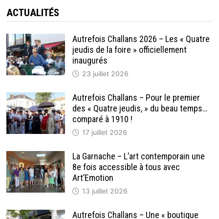
HÔTEL
DE
ACTUALITÉS
VILLE
»
DE
CHALLANS
Autrefois Challans 2026 – Les « Quatre
A
jeudis de la foire » officiellement
15
ANS
inaugurés
23 juillet 2026
Autrefois Challans – Pour le premier
des « Quatre jeudis, » du beau temps…
comparé à 1910 !
17 juillet 2026
La Garnache – L’art contemporain une
8e fois accessible à tous avec
Art’Emotion
13 juillet 2026
Autrefois Challans – Une « boutique