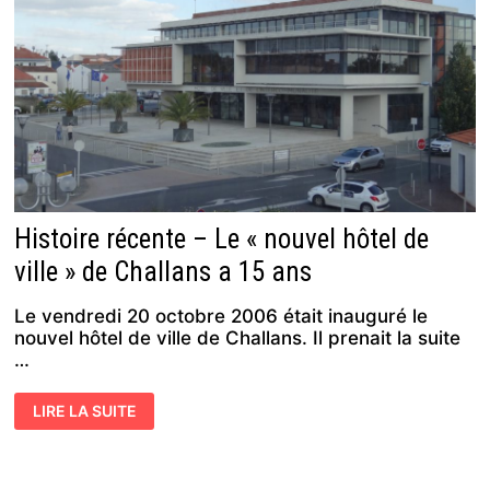
SARONNO
Histoire récente – Le « nouvel hôtel de
ville » de Challans a 15 ans
Le vendredi 20 octobre 2006 était inauguré le
nouvel hôtel de ville de Challans. Il prenait la suite
…
HISTOIRE
LIRE LA SUITE
RÉCENTE
–
LE
«
NOUVEL