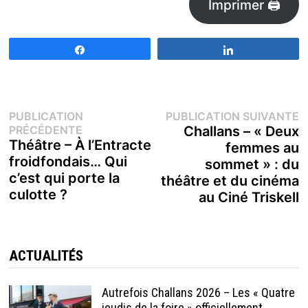
Imprimer 🖨
Partagez
Partagez
Navigation
P
PUBLICATION
PUBLICATION SUIVANTE
Publication
s
PRÉCÉDENTE
Challans – « Deux
de
précédente :
Théâtre – À l’Entracte
femmes au
froidfondais… Qui
sommet » : du
l’article
c’est qui porte la
théâtre et du cinéma
culotte ?
au Ciné Triskell
ACTUALITÉS
Autrefois Challans 2026 – Les « Quatre
jeudis de la foire » officiellement