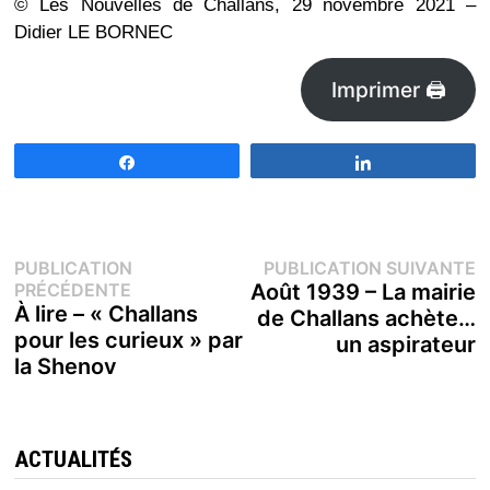
© Les Nouvelles de Challans, 29 novembre 2021 –
Didier LE BORNEC
Imprimer 🖨
Partagez
Partagez
Navigation
P
PUBLICATION
PUBLICATION SUIVANTE
Publication
s
PRÉCÉDENTE
Août 1939 – La mairie
de
précédente :
À lire – « Challans
de Challans achète…
pour les curieux » par
un aspirateur
l’article
la Shenov
ACTUALITÉS