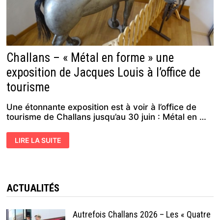
Challans – « Métal en forme » une
exposition de Jacques Louis à l’office de
tourisme
Une étonnante exposition est à voir à l’office de
tourisme de Challans jusqu’au 30 juin : Métal en …
CHALLANS
LIRE LA SUITE
–
«
MÉTAL
EN
FORME
»
UNE
ACTUALITÉS
EXPOSITION
DE
JACQUES
LOUIS
Autrefois Challans 2026 – Les « Quatre