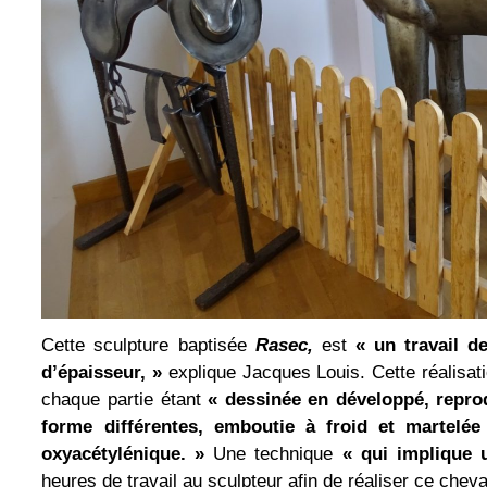
Cette sculpture baptisée
Rasec,
est
« un travail d
d’épaisseur, »
explique Jacques Louis. Cette réalisa
chaque partie étant
« dessinée en développé, reprodu
forme différentes, emboutie à froid et martelé
oxyacétylénique. »
Une technique
« qui implique 
heures de travail au sculpteur afin de réaliser ce cheva