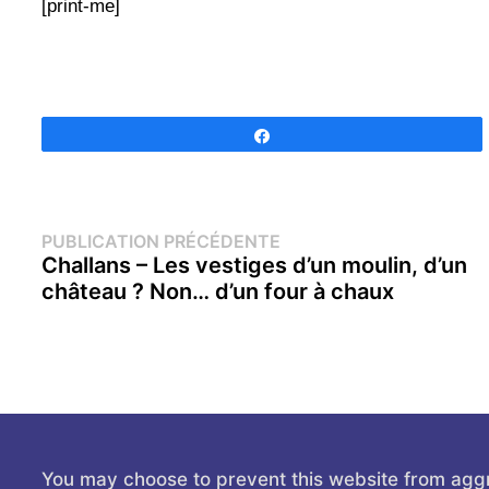
[print-me]
Partagez
Navigation
Publication
PUBLICATION PRÉCÉDENTE
précédente :
Challans – Les vestiges d’un moulin, d’un
de
château ? Non… d’un four à chaux
l’article
You may choose to prevent this website from agg