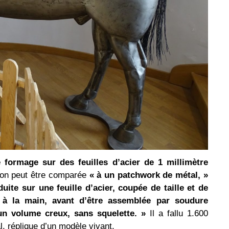
e formage sur des feuilles d’acier de 1 millimètre
tion peut être comparée
« à un patchwork de métal, »
ite sur une feuille d’acier, coupée de taille et de
e à la main, avant d’être assemblée par soudure
un volume creux, sans squelette. »
Il a fallu 1.600
l, réplique d’un modèle vivant.