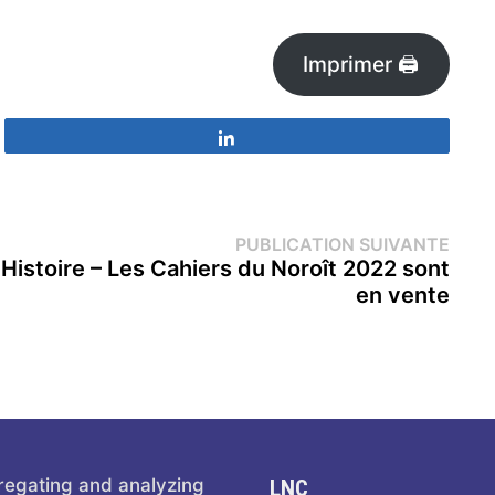
Imprimer 🖨
Partagez
Publi
PUBLICATION SUIVANTE
suiva
Histoire – Les Cahiers du Noroît 2022 sont
en vente
regating and analyzing
LNC