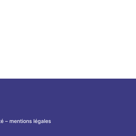
cation
nte :
ité – mentions légales