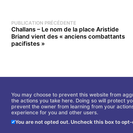
Navigation
Publication
PUBLICATION PRÉCÉDENTE
précédente :
Challans – Le nom de la place Aristide
de
Briand vient des « anciens combattants
pacifistes »
l’article
You may choose to prevent this website from agg
the actions you take here. Doing so will protect you
prevent the owner from learning from your actions
experience for you and other users.
You are not opted out. Uncheck this box to opt-