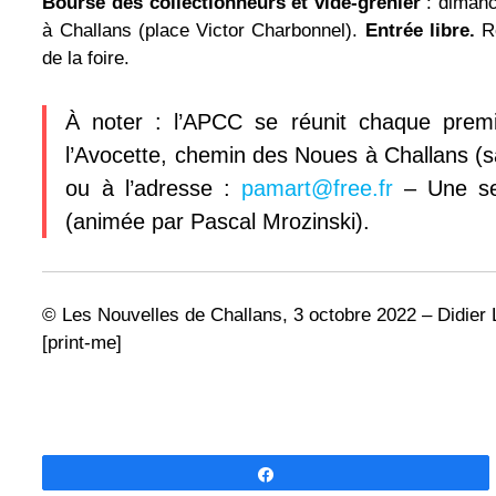
Bourse des collectionneurs et vide-grenier
: dimanc
à Challans (place Victor Charbonnel).
Entrée libre.
Re
de la foire.
À noter : l’APCC se réunit chaque premi
l’Avocette, chemin des Noues à Challans (s
ou à l’adresse :
pamart@free.fr
– Une sec
(animée par Pascal Mrozinski).
© Les Nouvelles de Challans, 3 octobre 2022 – Didi
[print-me]
Partagez