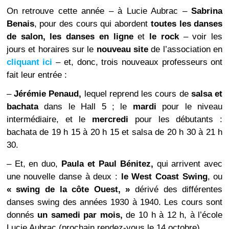
On retrouve cette année – à Lucie Aubrac –
Sabrina
Benais
, pour des cours qui abordent
toutes les danses
de salon, les danses en ligne
et
le rock
– voir les
jours et horaires sur le
nouveau site
de l’association en
cliquant ici
– et, donc, trois nouveaux professeurs ont
fait leur entrée :
–
Jérémie Penaud,
lequel reprend les cours de
salsa et
bachata
dans le Hall 5 ; le
mardi
pour le niveau
intermédiaire, et le
mercredi
pour les débutants :
bachata de 19 h 15 à 20 h 15 et salsa de 20 h 30 à 21 h
30.
– Et, en duo,
Paula et Paul Bénitez,
qui arrivent avec
une nouvelle danse à deux :
le West Coast Swing
, ou
« swing de la côte Ouest, »
dérivé des différentes
danses swing des années 1930 à 1940. Les cours sont
donnés
un samedi par mois,
de 10 h à 12 h, à l’école
Lucie Aubrac (prochain rendez-vous le 14 octobre).