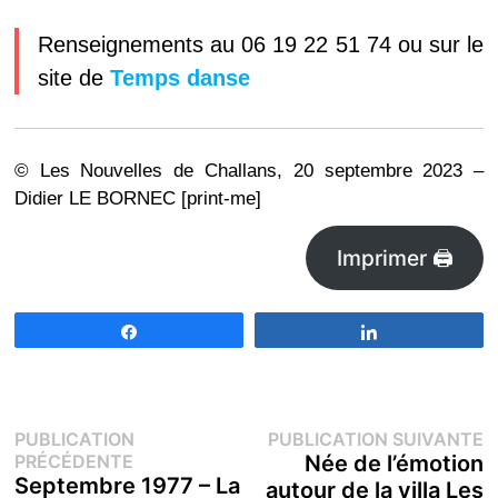
Renseignements au 06 19 22 51 74 ou sur le
site de
Temps danse
© Les Nouvelles de Challans, 20 septembre 2023 –
Didier LE BORNEC [print-me]
Imprimer 🖨
Partagez
Partagez
Navigation
P
PUBLICATION
PUBLICATION SUIVANTE
Publication
s
PRÉCÉDENTE
Née de l’émotion
de
précédente :
Septembre 1977 – La
autour de la villa Les