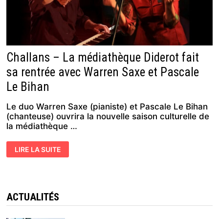
Challans – La médiathèque Diderot fait
sa rentrée avec Warren Saxe et Pascale
Le Bihan
Le duo Warren Saxe (pianiste) et Pascale Le Bihan
(chanteuse) ouvrira la nouvelle saison culturelle de
la médiathèque …
CHALLANS
LIRE LA SUITE
–
LA
MÉDIATHÈQUE
DIDEROT
FAIT
SA
RENTRÉE
ACTUALITÉS
AVEC
WARREN
SAXE