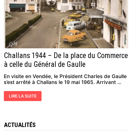
Challans 1944 – De la place du Commerce
à celle du Général de Gaulle
En visite en Vendée, le Président Charles de Gaulle
s’est arrêté à Challans le 19 mai 1965. Arrivant …
CHALLANS
LIRE LA SUITE
1944 –
DE
LA
PLACE
DU
COMMERCE
À
ACTUALITÉS
CELLE
DU