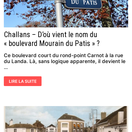
Challans – D’où vient le nom du
« boulevard Mourain du Patis » ?
Ce boulevard court du rond-point Carnot à la rue
du Landa. Là, sans logique apparente, il devient le
…
CHALLANS
LIRE LA SUITE
–
D’OÙ
VIENT
LE
NOM
DU
« BOULEVARD
MOURAIN
DU
PATIS » ?