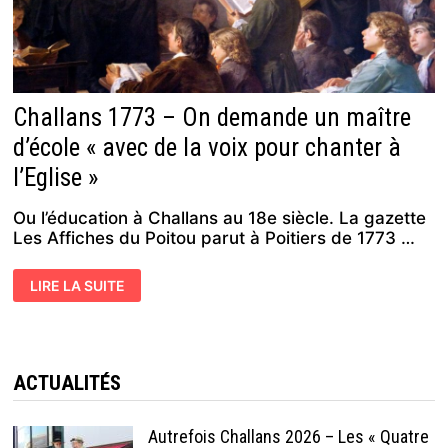
Challans 1773 – On demande un maître
d’école « avec de la voix pour chanter à
l’Eglise »
Ou l’éducation à Challans au 18e siècle. La gazette
Les Affiches du Poitou parut à Poitiers de 1773 …
CHALLANS
LIRE LA SUITE
1773
–
ON
DEMANDE
UN
MAÎTRE
D’ÉCOLE
ACTUALITÉS
« AVEC
DE
LA
VOIX
Autrefois Challans 2026 – Les « Quatre