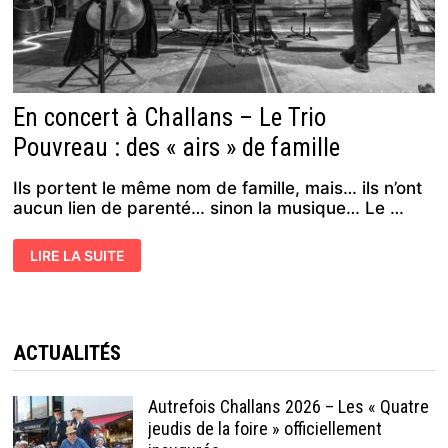
En concert à Challans – Le Trio
Pouvreau : des « airs » de famille
Ils portent le même nom de famille, mais… ils n’ont
aucun lien de parenté… sinon la musique… Le …
EN
LIRE LA SUITE
CONCERT
À
CHALLANS
–
LE
TRIO
POUVREAU :
ACTUALITÉS
DES
« AIRS »
DE
FAMILLE
Autrefois Challans 2026 – Les « Quatre
jeudis de la foire » officiellement