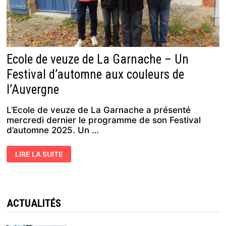
Ecole de veuze de La Garnache – Un
Festival d’automne aux couleurs de
l’Auvergne
L’Ecole de veuze de La Garnache a présenté
mercredi dernier le programme de son Festival
d’automne 2025. Un …
ECOLE
LIRE LA SUITE
DE
VEUZE
DE
LA
GARNACHE
–
UN
ACTUALITÉS
FESTIVAL
D’AUTOMNE
AUX