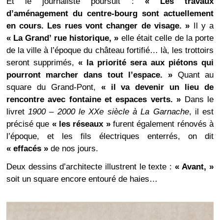
Et le journaliste poursuit :
« Les travaux
d’aménagement du centre-bourg sont actuellement
en cours. Les rues vont changer de visage. »
Il y a
« La Grand’ rue historique, »
elle était celle de la porte
de la ville à l’époque du château fortifié… là, les trottoirs
seront supprimés,
« la priorité sera aux piétons qui
pourront marcher dans tout l’espace. »
Quant au
square du Grand-Pont,
« il va devenir un lieu de
rencontre avec fontaine et espaces verts. »
Dans le
livret
1900 – 2000 l
e XXe siècle à La Garnache
, il est
précisé que
« les réseaux »
furent également rénovés à
l’époque, et les fils électriques enterrés, on dit
« effacés »
de nos jours.
Deux dessins d’architecte illustrent le texte :
« Avant, »
soit un square encore entouré de haies…