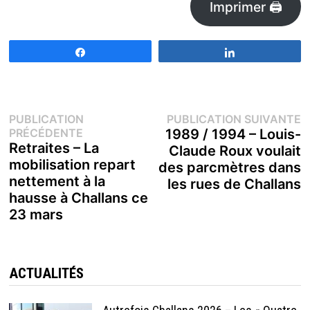
Imprimer 🖨
Partagez
Partagez
Navigation
P
PUBLICATION
PUBLICATION SUIVANTE
Publication
s
PRÉCÉDENTE
1989 / 1994 – Louis-
de
précédente :
Retraites – La
Claude Roux voulait
mobilisation repart
des parcmètres dans
l’article
nettement à la
les rues de Challans
hausse à Challans ce
23 mars
ACTUALITÉS