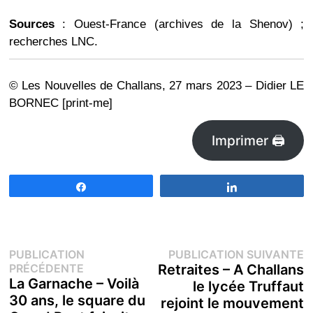
Sources
: Ouest-France (archives de la Shenov) ;
recherches LNC.
© Les Nouvelles de Challans, 27 mars 2023 – Didier LE
BORNEC [print-me]
Imprimer 🖨
Partagez
Partagez
Navigation
P
PUBLICATION
PUBLICATION SUIVANTE
Publication
s
PRÉCÉDENTE
Retraites – A Challans
de
précédente :
La Garnache – Voilà
le lycée Truffaut
30 ans, le square du
rejoint le mouvement
l’article