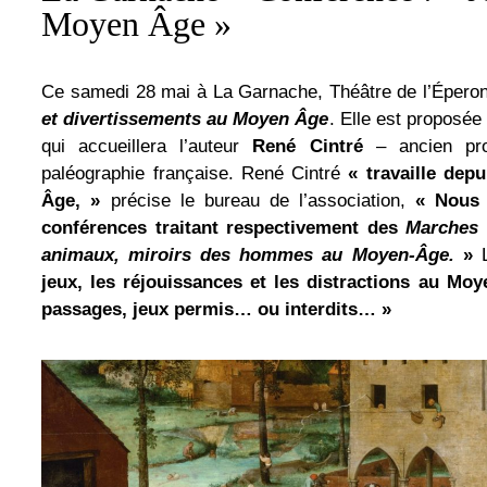
Moyen Âge »
Ce samedi 28 mai à La Garnache, Théâtre de l’Éperon
et divertissements au Moyen Âge
. Elle est proposée
qui accueillera l’auteur
René Cintré
– ancien prof
paléographie française. René Cintré
« travaille dep
Âge, »
précise le bureau de l’association,
« Nous 
conférences traitant respectivement des
Marches 
animaux, miroirs des hommes au Moyen-Âge.
»
L
jeux, les réjouissances et les distractions au Moy
passages, jeux permis… ou interdits… »