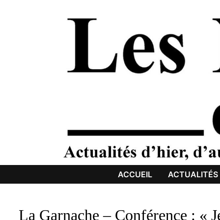
Passer
au
contenu
ACCUEIL
ACTUALITÉS
La Garnache – Conférence : « Je