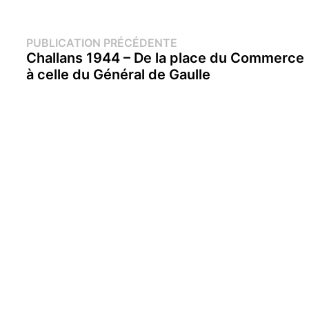
Navigation
Publication
PUBLICATION PRÉCÉDENTE
précédente :
Challans 1944 – De la place du Commerce
de
à celle du Général de Gaulle
l’article