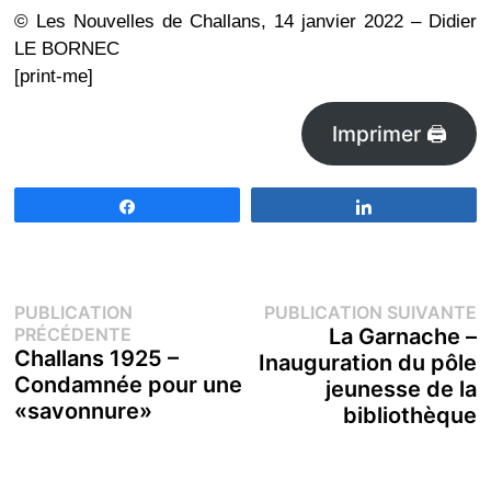
© Les Nouvelles de Challans, 14 janvier 2022 – Didier
LE BORNEC
[print-me]
Imprimer 🖨
Partagez
Partagez
Navigation
P
PUBLICATION
PUBLICATION SUIVANTE
Publication
s
PRÉCÉDENTE
La Garnache –
de
précédente :
Challans 1925 –
Inauguration du pôle
Condamnée pour une
jeunesse de la
l’article
«savonnure»
bibliothèque