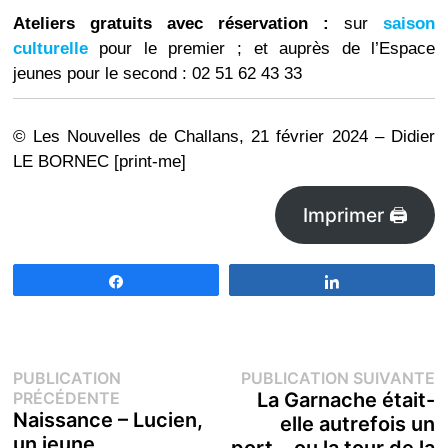
Ateliers gratuits avec réservation :
sur
saison
culturelle
pour le premier ; et auprès de l’Espace
jeunes pour le second : 02 51 62 43 33
© Les Nouvelles de Challans, 21 février 2024 – Didier
LE BORNEC [print-me]
Imprimer 🖨
Partagez
Partagez
Navigation
P
PUBLICATION
PUBLICATION SUIVANTE
Publication
s
PRÉCÉDENTE
La Garnache était-
de
précédente :
Naissance – Lucien,
elle autrefois un
un jeune
port… ou la tour de la