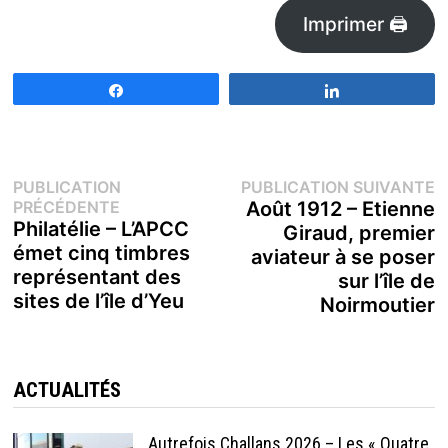
Imprimer 🖨
Partagez
Partagez
Navigation
P
PUBLICATION
PUBLICATION SUIVANTE
Publication
s
PRÉCÉDENTE
Août 1912 – Etienne
de
précédente :
Philatélie – L’APCC
Giraud, premier
émet cinq timbres
aviateur à se poser
l’article
représentant des
sur l’île de
sites de l’île d’Yeu
Noirmoutier
ACTUALITÉS
Autrefois Challans 2026 – Les « Quatre