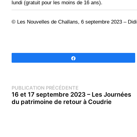
lundi (gratuit pour les moins de 16 ans).
© Les Nouvelles de Challans, 6 septembre 2023 – Did
Partagez
Navigation
Publication
PUBLICATION PRÉCÉDENTE
précédente :
16 et 17 septembre 2023 – Les Journées
de
du patrimoine de retour à Coudrie
l’article