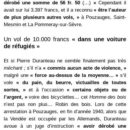
dérobé une somme de 56 fr. 50
(…)
»
Cependant il
avait sur lui 3.397 francs, et il a reconnu
« être l’auteur
de plus plusieurs autres vols, »
à Pouzauges, Saint-
Mesmin et La Pommeray-sur-Sèvre.
Un vol de 10.000 francs
« dans une voiture
de réfugiés »
Et si Pierre Duranteau ne semble finalement pas très
méchant ;
s’il n’a
« commis aucun acte de violence, »
malgré une
« force au-dessus de la moyenne… »
s’il
vole
« du pain, du beurre, victuailles de toutes
sortes, »
et à l’occasion
« certains objets ou de
l’argent, »
voire des bicyclettes… cet
Homme des bois
n’est pas non plus… Robin des bois. Lors de cette
arrestation à Pouzauges, en fin d’année 1940, alors que
la Vendée est occupée par les Allemands, Duranteau
avoue à un juge d’instruction
« avoir dérobé une