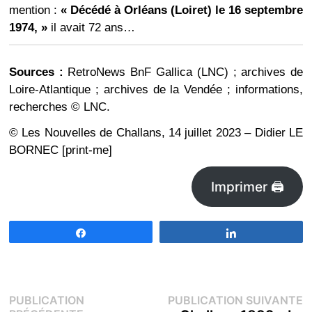
mention :
« Décédé à Orléans (Loiret) le 16 septembre
1974, »
il avait 72 ans…
Sources :
RetroNews BnF Gallica (LNC) ; archives de
Loire-Atlantique ; archives de la Vendée ; informations,
recherches © LNC.
© Les Nouvelles de Challans, 14 juillet 2023 – Didier LE
BORNEC [print-me]
Imprimer 🖨
Partagez
Partagez
Navigation
P
PUBLICATION
PUBLICATION SUIVANTE