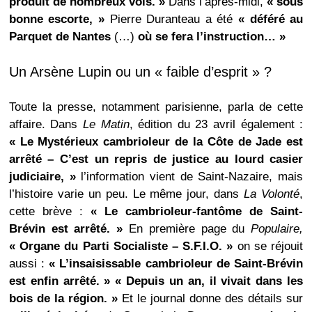
produit de nombreux vols. »
Dans l’après-midi,
« sous
bonne escorte, »
Pierre Duranteau a été
« déféré au
Parquet de Nantes
(…)
où se fera l’instruction… »
Un Arsène Lupin ou un « faible d’esprit » ?
Toute la presse, notamment parisienne, parla de cette
affaire. Dans
Le Matin
, édition du 23 avril également :
« Le Mystérieux cambrioleur de la Côte de Jade est
arrêté – C’est un repris de justice au lourd casier
judiciaire, »
l’information vient de Saint-Nazaire, mais
l’histoire varie un peu. Le même jour, dans
La Volonté
,
cette brève :
« Le cambrioleur-fantôme de Saint-
Brévin est arrêté. »
En première page du
Populaire,
« Organe du Parti Socialiste – S.F.I.O. »
on se réjouit
aussi :
« L’insaisissable cambrioleur de Saint-Brévin
est enfin arrêté. » « Depuis un an, il vivait dans les
bois de la région. »
Et le journal donne des détails sur