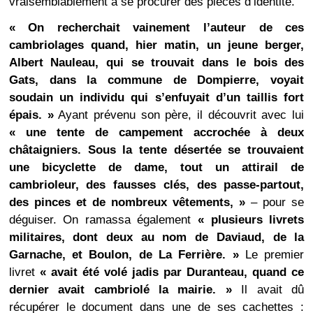
vraisemblablement à se procurer des pièces d’identité.
« On recherchait vainement l’auteur de ces
cambriolages quand, hier matin, un jeune berger,
Albert Nauleau, qui se trouvait dans le bois des
Gats, dans la commune de Dompierre, voyait
soudain un individu qui s’enfuyait d’un taillis fort
épais. »
Ayant prévenu son père, il découvrit avec lui
« une tente de campement accrochée à deux
châtaigniers. Sous la tente désertée se trouvaient
une bicyclette de dame, tout un attirail de
cambrioleur, des fausses clés, des passe-partout,
des pinces et de nombreux vêtements, »
– pour se
déguiser. On ramassa également
« plusieurs livrets
militaires, dont deux au nom de Daviaud, de la
Garnache, et Boulon, de La Ferrière. »
Le premier
livret
« avait été volé jadis par Duranteau, quand ce
dernier avait cambriolé la mairie. »
Il avait dû
récupérer le document dans une de ses cachettes :