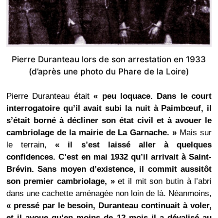
Pierre Duranteau lors de son arrestation en 1933
(d’après une photo du Phare de la Loire)
Pierre Duranteau était
« peu loquace. Dans le court
interrogatoire qu’il avait subi la nuit à Paimbœuf, il
s’était borné à décliner son état civil et à avouer le
cambriolage de la mairie de La Garnache. »
Mais sur
le terrain,
« il s’est laissé aller à quelques
confidences. C’est en mai 1932 qu’il arrivait à Saint-
Brévin. Sans moyen d’existence, il commit aussitôt
son premier cambriolage, »
et il mit son butin à l’abri
dans une cachette aménagée non loin de là. Néanmoins,
« pressé par le besoin, Duranteau continuait à voler,
et il avoue qu’en moins de 12 mois il a dévalisé au