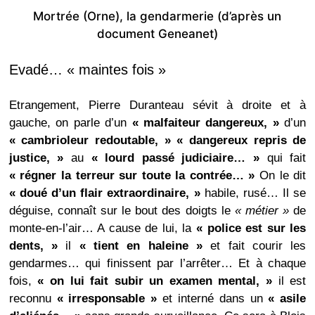
Mortrée (Orne), la gendarmerie (d’après un
document Geneanet)
Evadé… « maintes fois »
Etrangement, Pierre Duranteau sévit à droite et à
gauche, on parle d’un
« malfaiteur dangereux, »
d’un
« cambrioleur redoutable, » « dangereux repris de
justice, »
au
« lourd passé judiciaire… »
qui fait
« régner la terreur sur toute la contrée… »
On le dit
« doué d’un flair extraordinaire, »
habile, rusé… Il se
déguise, connaît sur le bout des doigts le
« métier »
de
monte-en-l’air… A cause de lui, la
« police est sur les
dents, »
il
« tient en haleine »
et fait courir les
gendarmes… qui finissent par l’arrêter… Et à chaque
fois,
« on lui fait subir un examen mental, »
il est
reconnu
« irresponsable »
et interné dans un
« asile