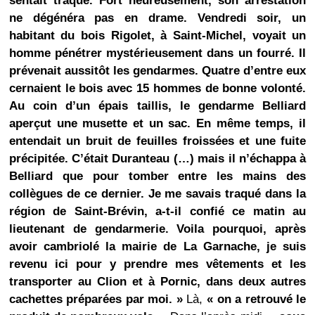
sentait traqué. Fort heureusement, son arrestation
ne dégénéra pas en drame. Vendredi soir, un
habitant du bois Rigolet, à Saint-Michel, voyait un
homme pénétrer mystérieusement dans un fourré. Il
prévenait aussitôt les gendarmes. Quatre d’entre eux
cernaient le bois avec 15 hommes de bonne volonté.
Au coin d’un épais taillis, le gendarme Belliard
aperçut une musette et un sac. En même temps, il
entendait un bruit de feuilles froissées et une fuite
précipitée. C’était Duranteau (…) mais il n’échappa à
Belliard que pour tomber entre les mains des
collègues de ce dernier. Je me savais traqué dans la
région de Saint-Brévin, a-t-il confié ce matin au
lieutenant de gendarmerie. Voila pourquoi, après
avoir cambriolé la mairie de La Garnache, je suis
revenu ici pour y prendre mes vêtements et les
transporter au Clion et à Pornic, dans deux autres
cachettes préparées par moi. »
Là,
« on a retrouvé le