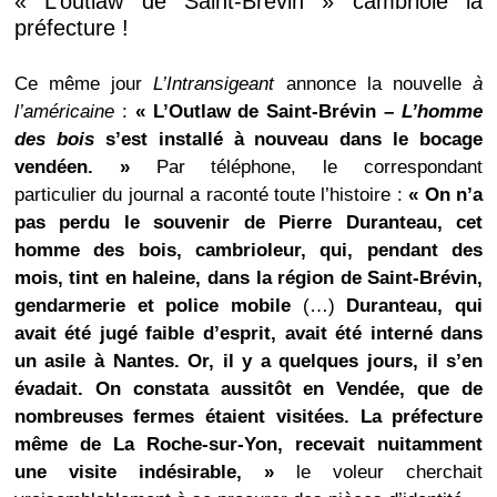
« L’outlaw de Saint-Brévin » cambriole la
préfecture !
Ce même jour
L’Intransigeant
annonce la nouvelle
à
l’américaine
:
« L’Outlaw de Saint-Brévin
–
L’homme
des bois
s’est installé à nouveau dans le bocage
vendéen. »
Par téléphone, le correspondant
particulier du journal a raconté toute l’histoire :
« On n’a
pas perdu le souvenir de Pierre Duranteau, cet
homme des bois, cambrioleur, qui, pendant des
mois, tint en haleine, dans la région de Saint-Brévin,
gendarmerie et police mobile
(…)
Duranteau, qui
avait été jugé faible d’esprit, avait été interné dans
un asile à Nantes. Or, il y a quelques jours, il s’en
évadait. On constata aussitôt en Vendée, que de
nombreuses fermes étaient visitées. La préfecture
même de La Roche-sur-Yon, recevait nuitamment
une visite indésirable, »
le voleur cherchait