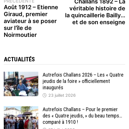
Publication
s
PRÉCÉDENTE
Challans 1892 – La
de
précédente :
Août 1912 – Etienne
véritable histoire de
Giraud, premier
la quincaillerie Bailly…
l’article
aviateur à se poser
et de son enseigne
sur l’île de
Noirmoutier
ACTUALITÉS
Autrefois Challans 2026 – Les « Quatre
jeudis de la foire » officiellement
inaugurés
23 juillet 2026
Autrefois Challans – Pour le premier
des « Quatre jeudis, » du beau temps…
comparé à 1910 !