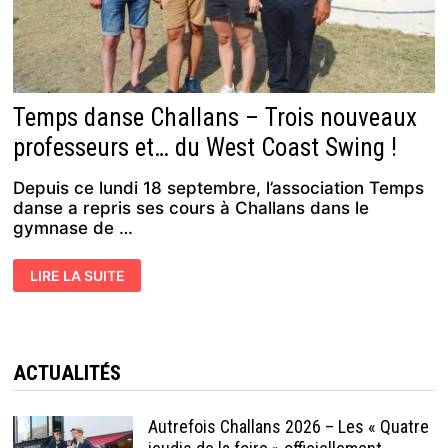
Temps danse Challans – Trois nouveaux
professeurs et… du West Coast Swing !
Depuis ce lundi 18 septembre, l’association Temps
danse a repris ses cours à Challans dans le
gymnase de …
TEMPS
LIRE LA SUITE
DANSE
CHALLANS
–
TROIS
NOUVEAUX
PROFESSEURS
ET…
ACTUALITÉS
DU
WEST
COAST
SWING !
Autrefois Challans 2026 – Les « Quatre