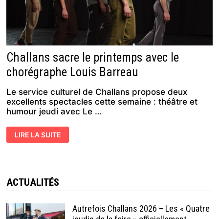
Challans sacre le printemps avec le
chorégraphe Louis Barreau
Le service culturel de Challans propose deux
excellents spectacles cette semaine : théâtre et
humour jeudi avec Le …
CHALLANS
LIRE LA SUITE
SACRE
LE
PRINTEMPS
AVEC
LE
CHORÉGRAPHE
LOUIS
ACTUALITÉS
BARREAU
Autrefois Challans 2026 – Les « Quatre