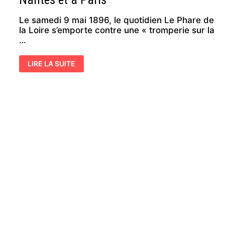
Le samedi 9 mai 1896, le quotidien Le Phare de
la Loire s’emporte contre une « tromperie sur la
…
1896
LIRE LA SUITE
–
DES
VENTES
DE
FAUSSES
«
POMMES
DE
TERRE
DE
NOIRMOUTIER
»
À
NANTES
ET
À
PARIS