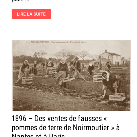
CHALLANS
LIRE LA SUITE
DÉCEMBRE
1899
–
LA
FOIRE
ANNULÉE
POUR
CAUSE
DE
NEIGE
ET
DE
VERGLAS
1896 – Des ventes de fausses «
pommes de terre de Noirmoutier » à
Nantes et à Paris