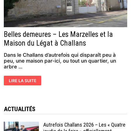
Belles demeures – Les Marzelles et la
Maison du Légat à Challans
Dans le Challans d’autrefois qui disparaît peu à
peu, une maison par-ici, ou tout un quartier, un
arbre …
BELLES
LIRE LA SUITE
DEMEURES
–
LES
MARZELLES
ET
LA
MAISON
ACTUALITÉS
DU
LÉGAT
À
CHALLANS
Autrefois Challans 2026 – Les « Quatre