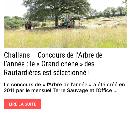
JUIN
Challans – Concours de l’Arbre de
l’année : le « Grand chêne » des
Rautardières est sélectionné !
Le concours de « l’Arbre de l’année » a été créé en
2011 par le mensuel Terre Sauvage et l’Office …
CHALLANS
LIRE LA SUITE
–
CONCOURS
DE
L’ARBRE
DE
L’ANNÉE :