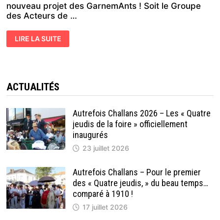
nouveau projet des GarnemAnts ! Soit le Groupe
des Acteurs de …
CHALLANS
LIRE LA SUITE
LE
15
JUIN
–
« SCELLEMENT
D’UNE CAPSULE
TEMPORELLE »
ACTUALITÉS
À
OUVRIR…
DANS
99
Autrefois Challans 2026 – Les « Quatre
ANS !
jeudis de la foire » officiellement
inaugurés
23 juillet 2026
Autrefois Challans – Pour le premier
des « Quatre jeudis, » du beau temps…
comparé à 1910 !
17 juillet 2026