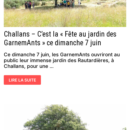
Challans – C’est la « Fête au jardin des
GarnemAnts » ce dimanche 7 juin
Ce dimanche 7 juin, les GarnemAnts ouvriront au
public leur immense jardin des Rautardières, à
Challans, pour une …
CHALLANS
LIRE LA SUITE
–
C’EST
LA
«
FÊTE
AU
JARDIN
DES
GARNEMANTS »
CE
DIMANCHE
7