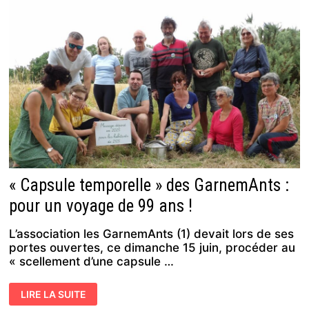
LE
« GRAND
CHÊNE »
DES
RAUTARDIÈRES
EST
SÉLECTIONNÉ !
« Capsule temporelle » des GarnemAnts :
pour un voyage de 99 ans !
L’association les GarnemAnts (1) devait lors de ses
portes ouvertes, ce dimanche 15 juin, procéder au
« scellement d’une capsule …
« CAPSULE
LIRE LA SUITE
TEMPORELLE »