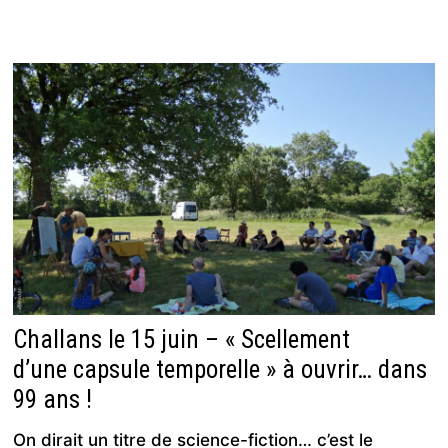
DES
GARNEMANTS :
POUR
UN
VOYAGE
DE
99
ANS !
Challans le 15 juin – « Scellement
d’une capsule temporelle » à ouvrir… dans
99 ans !
On dirait un titre de science-fiction… c’est le