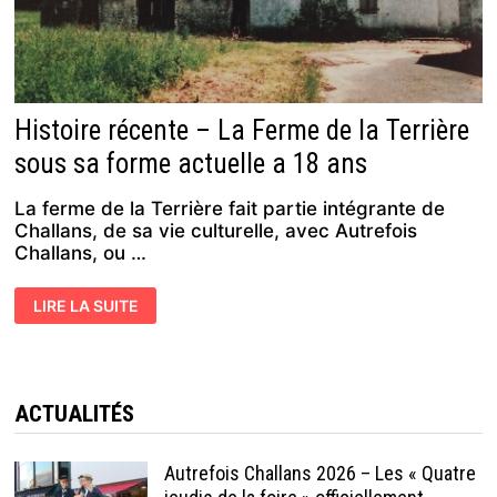
Histoire récente – La Ferme de la Terrière
sous sa forme actuelle a 18 ans
La ferme de la Terrière fait partie intégrante de
Challans, de sa vie culturelle, avec Autrefois
Challans, ou …
HISTOIRE
LIRE LA SUITE
RÉCENTE
–
LA
FERME
DE
LA
TERRIÈRE
ACTUALITÉS
SOUS
SA
FORME
ACTUELLE
Autrefois Challans 2026 – Les « Quatre
A