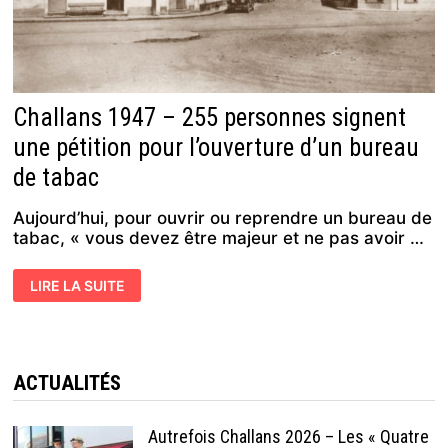
Challans 1947 – 255 personnes signent
une pétition pour l’ouverture d’un bureau
de tabac
Aujourd’hui, pour ouvrir ou reprendre un bureau de
tabac, « vous devez être majeur et ne pas avoir …
CHALLANS
LIRE LA SUITE
1947
–
255
PERSONNES
SIGNENT
UNE
PÉTITION
ACTUALITÉS
POUR
L’OUVERTURE
D’UN
BUREAU
Autrefois Challans 2026 – Les « Quatre