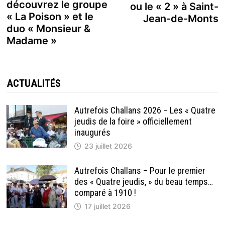
découvrez le groupe
ou le « 2 » à Saint-
l’article
« La Poison » et le
Jean-de-Monts
duo « Monsieur &
Madame »
ACTUALITÉS
Autrefois Challans 2026 – Les « Quatre
jeudis de la foire » officiellement
inaugurés
23 juillet 2026
Autrefois Challans – Pour le premier
des « Quatre jeudis, » du beau temps…
comparé à 1910 !
17 juillet 2026