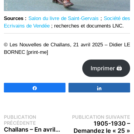
Sources :
Salon du livre de Saint-Gervais
;
Société des
Ecrivains de Vendée
; recherches et documents LNC.
© Les Nouvelles de Challans, 21 avril 2025 – Didier LE
BORNEC [print-me]
Imprimer 🖨
Partagez
Partagez
Navigation
P
PUBLICATION
PUBLICATION SUIVANTE
Publication
s
PRÉCÉDENTE
1905-1930 –
de
précédente :
Challans – En avril…
Demandez le « 25 »