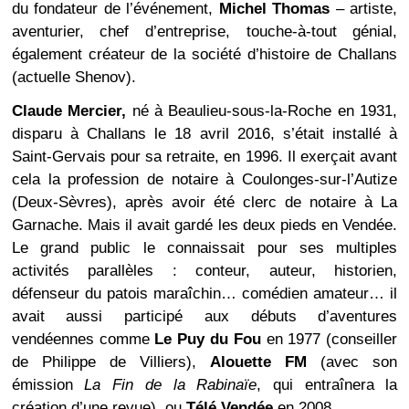
du fondateur de l’événement,
Michel Thomas
– artiste,
aventurier, chef d’entreprise, touche-à-tout génial,
également créateur de la société d’histoire de Challans
(actuelle Shenov).
Claude Mercier,
né à Beaulieu-sous-la-Roche en 1931,
disparu à Challans le 18 avril 2016, s’était installé à
Saint-Gervais pour sa retraite, en 1996. Il exerçait avant
cela la profession de notaire à Coulonges-sur-l’Autize
(Deux-Sèvres), après avoir été clerc de notaire à La
Garnache. Mais il avait gardé les deux pieds en Vendée.
Le grand public le connaissait pour ses multiples
activités parallèles : conteur, auteur, historien,
défenseur du patois maraîchin… comédien amateur… il
avait aussi participé aux débuts d’aventures
vendéennes comme
Le Puy du Fou
en 1977 (conseiller
de Philippe de Villiers),
Alouette FM
(avec son
émission
La Fin de la Rabinaïe
, qui entraînera la
création d’une revue), ou
Télé Vendée
en 2008…