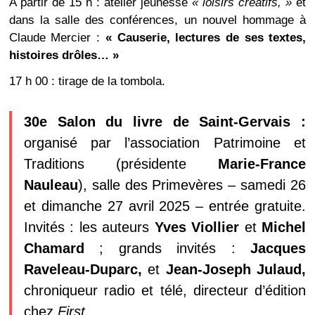
A partir de 15 h : atelier jeunesse
« loisirs créatifs, »
et
dans la salle des conférences, un nouvel hommage à
Claude Mercier :
« Causerie, lectures de ses textes,
histoires drôles… »
17 h 00 : tirage de la tombola.
30e Salon du livre de Saint-Gervais :
organisé par l’association Patrimoine et
Traditions (présidente
Marie-France
Nauleau
), salle des Primevères – samedi 26
et dimanche 27 avril 2025 – entrée gratuite.
Invités : les auteurs
Yves Viollier
et
Michel
Chamard
; grands invités :
Jacques
Raveleau-Duparc,
et
Jean-Joseph Julaud,
chroniqueur radio et télé, directeur d’édition
chez
First.