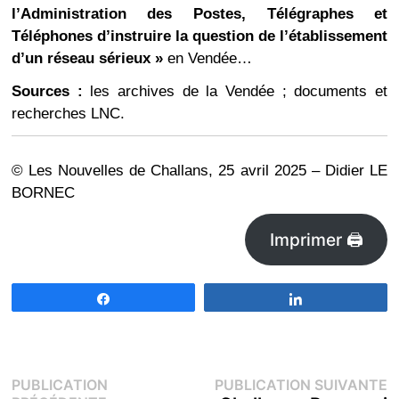
l’Administration des Postes, Télégraphes et
Téléphones d’instruire la question de l’établissement
d’un réseau sérieux »
en Vendée…
Sources :
les archives de la Vendée ; documents et
recherches LNC.
© Les Nouvelles de Challans, 25 avril 2025 – Didier LE
BORNEC
Imprimer 🖨
Partagez
Partagez
Navigation
P
PUBLICATION
PUBLICATION SUIVANTE