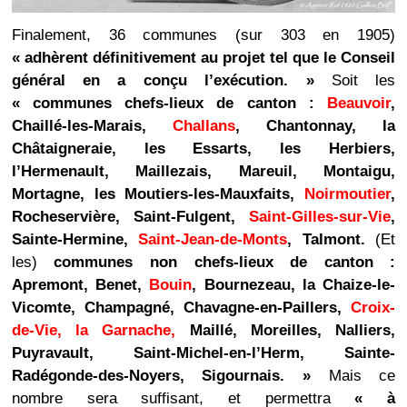
Finalement, 36 communes (sur 303 en 1905)
« adhèrent définitivement au projet tel que le Conseil
général en a conçu l’exécution. »
Soit les
« communes chefs-lieux de canton :
Beauvoir
,
Chaillé-les-Marais,
Challans
, Chantonnay, la
Châtaigneraie, les Essarts, les Herbiers,
l’Hermenault, Maillezais, Mareuil, Montaigu,
Mortagne, les Moutiers-les-Mauxfaits,
Noirmoutier
,
Rocheservière, Saint-Fulgent,
Saint-Gilles-sur-Vie
,
Sainte-Hermine,
Saint-Jean-de-Monts
, Talmont.
(Et
les)
communes non chefs-lieux de canton :
Apremont, Benet,
Bouin
, Bournezeau, la Chaize-le-
Vicomte, Champagné, Chavagne-en-Paillers,
Croix-
de-Vie, la Garnache,
Maillé, Moreilles, Nalliers,
Puyravault, Saint-Michel-en-l’Herm, Sainte-
Radégonde-des-Noyers, Sigournais. »
Mais ce
nombre sera suffisant, et permettra
« à