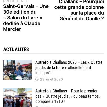
Publication
s
PRÉCÉDENTE
Challans – Pourquoi
de
précédente :
Saint-Gervais – Une
cette grande colonne
30e édition du
sur la place du
l’article
« Salon du livre »
Général de Gaulle ?
dédiée à Claude
Mercier
ACTUALITÉS
Autrefois Challans 2026 – Les « Quatre
jeudis de la foire » officiellement
inaugurés
23 juillet 2026
Autrefois Challans – Pour le premier
des « Quatre jeudis, » du beau temps…
comparé à 1910 !