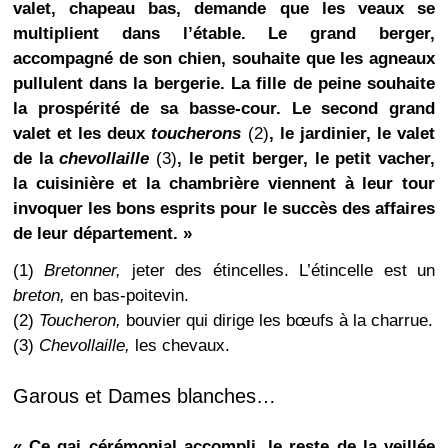
valet, chapeau bas, demande que les veaux se
multiplient dans l’étable. Le grand berger,
accompagné de son chien, souhaite que les agneaux
pullulent dans la bergerie. La fille de peine souhaite
la prospérité de sa basse-cour. Le second grand
valet et les deux
toucherons
(2)
, le jardinier, le valet
de la
chevollaille
(3)
, le petit berger, le petit vacher,
la cuisinière et la chambrière viennent à leur tour
invoquer les bons esprits pour le succès des affaires
de leur département. »
(1)
Bretonner,
jeter des étincelles. L’étincelle est un
breton,
en bas-poitevin.
(2)
Toucheron,
bouvier qui dirige les bœufs à la charrue.
(3)
Chevollaille,
les chevaux.
Garous et Dames blanches…
« Ce gai cérémonial accompli, le reste de la veillée