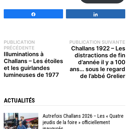
Partagez
Partagez
Navigation
P
PUBLICATION
PUBLICATION SUIVANTE
Publication
s
PRÉCÉDENTE
Challans 1922 – Les
de
précédente :
Illuminations à
distractions de fin
Challans – Les étoiles
d’année il y a 100
l’article
et les guirlandes
ans… sous le regard
lumineuses de 1977
de l’abbé Grelier
ACTUALITÉS
Autrefois Challans 2026 – Les « Quatre
jeudis de la foire » officiellement
inaugurés