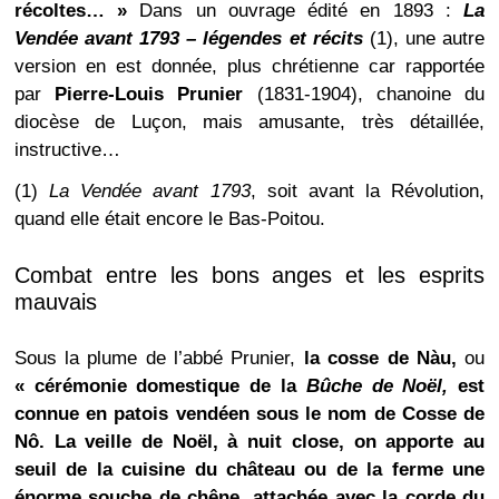
récoltes… »
Dans un ouvrage édité en 1893 :
La
Vendée avant 1793 – légendes et récits
(1), une autre
version en est donnée, plus chrétienne car rapportée
par
Pierre-Louis Prunier
(1831-1904), chanoine du
diocèse de Luçon, mais amusante, très détaillée,
instructive…
(1)
La Vendée avant 1793
, soit avant la Révolution,
quand elle était encore le Bas-Poitou.
Combat entre les bons anges et les esprits
mauvais
Sous la plume de l’abbé Prunier,
la cosse de Nàu,
ou
« cérémonie domestique de la
Bûche de Noël,
est
connue en patois vendéen sous le nom de Cosse de
Nô. La veille de Noël, à nuit close, on apporte au
seuil de la cuisine du château ou de la ferme une
énorme souche de chêne, attachée avec la corde du