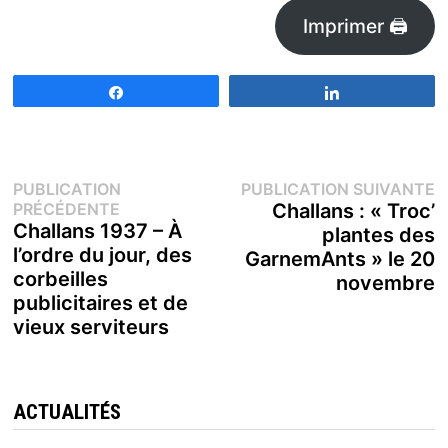
Imprimer 🖨
Partagez
Partagez
Navigation
P
PUBLICATION
PUBLICATION SUIVANTE
Publication
s
PRÉCÉDENTE
Challans : « Troc’
de
précédente :
Challans 1937 – À
plantes des
l’ordre du jour, des
GarnemAnts » le 20
l’article
corbeilles
novembre
publicitaires et de
vieux serviteurs
ACTUALITÉS