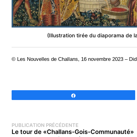
(Illustration tirée du diaporama de 
© Les Nouvelles de Challans, 16 novembre 2023 – Di
Partagez
Navigation
Publication
PUBLICATION PRÉCÉDENTE
précédente :
Le tour de «Challans-Gois-Communauté»