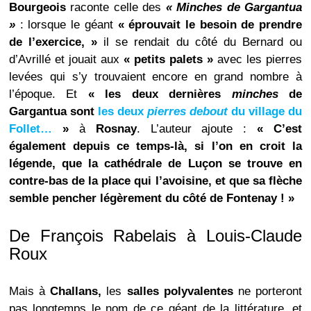
Bourgeois
raconte celle des
« Minches de Gargantua
»
: lorsque le géant
« éprouvait le besoin de prendre
de l’exercice, »
il se rendait du côté du Bernard ou
d’Avrillé et jouait aux
« petits palets »
avec les pierres
levées qui s’y trouvaient encore en grand nombre à
l’époque. Et
« les deux dernières
minches
de
Gargantua sont
les deux
pierres debout
du village du
Follet…
»
à
Rosnay
. L’auteur ajoute :
« C’est
également depuis ce temps-là, si l’on en croit la
légende, que la cathédrale de Luçon se trouve en
contre-bas de la place qui l’avoisine, et que sa flèche
semble pencher légèrement du côté de Fontenay ! »
De François Rabelais à Louis-Claude
Roux
Mais à
Challans,
les
salles polyvalentes
ne porteront
pas longtemps le nom de ce géant de la littérature, et