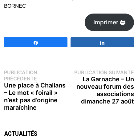
BORNEC
Imprimer 🖨
Partagez
Partagez
Navigation
P
PUBLICATION
PUBLICATION SUIVANTE
Publication
s
PRÉCÉDENTE
La Garnache – Un
de
précédente :
Une place à Challans
nouveau forum des
– Le mot « foirail »
associations
l’article
n’est pas d’origine
dimanche 27 août
maraîchine
ACTUALITÉS