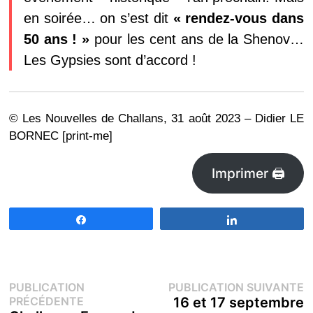
en soirée… on s’est dit
« rendez-vous dans
50 ans ! »
pour les cent ans de la Shenov…
Les Gypsies sont d’accord !
© Les Nouvelles de Challans, 31 août 2023 – Didier LE
BORNEC [print-me]
Imprimer 🖨
Partagez
Partagez
Navigation
P
PUBLICATION
PUBLICATION SUIVANTE
Publication
s
PRÉCÉDENTE
16 et 17 septembre