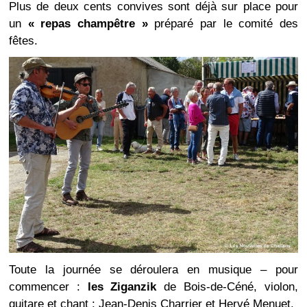
Plus de deux cents convives sont déjà sur place pour
un
« repas champêtre »
préparé par le comité des
fêtes.
Toute la journée se déroulera en musique – pour
commencer :
les Ziganzik
de Bois-de-Céné, violon,
guitare et chant : Jean-Denis Charrier et Hervé Menuet.