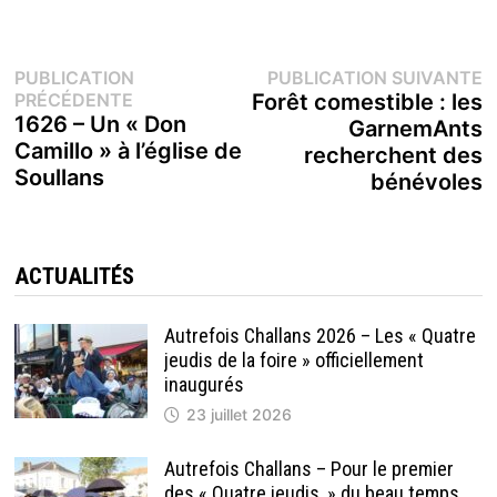
Navigation
P
PUBLICATION
PUBLICATION SUIVANTE
Publication
s
PRÉCÉDENTE
Forêt comestible : les
de
précédente :
1626 – Un « Don
GarnemAnts
Camillo » à l’église de
recherchent des
l’article
Soullans
bénévoles
ACTUALITÉS
Autrefois Challans 2026 – Les « Quatre
jeudis de la foire » officiellement
inaugurés
23 juillet 2026
Autrefois Challans – Pour le premier
des « Quatre jeudis, » du beau temps…