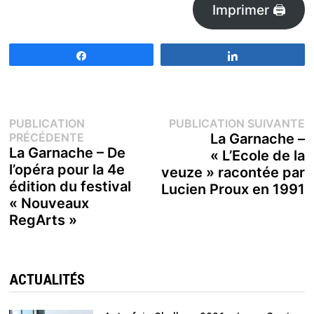
Imprimer 🖨
Partagez
Partagez
Navigation
P
PUBLICATION
PUBLICATION SUIVANTE
Publication
s
PRÉCÉDENTE
La Garnache –
de
précédente :
La Garnache – De
« L’Ecole de la
l’opéra pour la 4e
veuze » racontée par
l’article
édition du festival
Lucien Proux en 1991
« Nouveaux
RegArts »
ACTUALITÉS