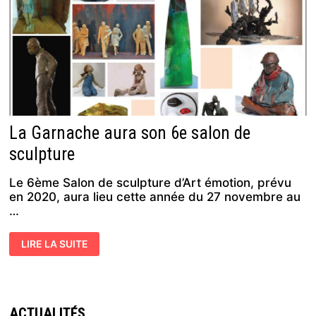
La Garnache aura son 6e salon de
sculpture
Le 6ème Salon de sculpture d’Art émotion, prévu
en 2020, aura lieu cette année du 27 novembre au
…
LA
LIRE LA SUITE
GARNACHE AURA
SON
6E
SALON
DE
SCULPTURE
ACTUALITÉS