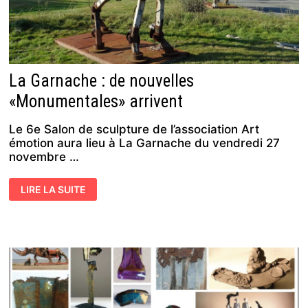
La Garnache : de nouvelles
«Monumentales» arrivent
Le 6e Salon de sculpture de l’association Art
émotion aura lieu à La Garnache du vendredi 27
novembre …
LA
LIRE LA SUITE
GARNACHE
:
DE
NOUVELLES
«MONUMENTALES»
ARRIVENT