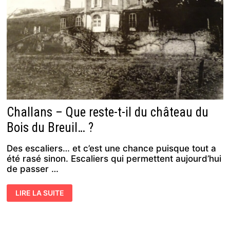
SAINT-
GILLES
« LA
RÉVOLUTION »
Challans – Que reste-t-il du château du
Bois du Breuil… ?
Des escaliers… et c’est une chance puisque tout a
été rasé sinon. Escaliers qui permettent aujourd’hui
de passer …
CHALLANS
LIRE LA SUITE
–
QUE
RESTE-
T-
IL