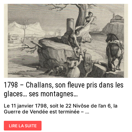
DU
CHÂTEAU
DU
BOIS
DU
BREUIL… ?
1798 – Challans, son fleuve pris dans les
glaces… ses montagnes…
Le 11 janvier 1798, soit le 22 Nivôse de l’an 6, la
Guerre de Vendée est terminée – …
1798
LIRE LA SUITE
–