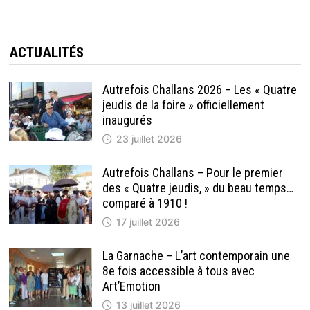
CHALLANS,
SON
FLEUVE
PRIS
DANS
LES
ACTUALITÉS
GLACES…
SES
MONTAGNES…
Autrefois Challans 2026 – Les « Quatre
jeudis de la foire » officiellement
inaugurés
23 juillet 2026
Autrefois Challans – Pour le premier
des « Quatre jeudis, » du beau temps…
comparé à 1910 !
17 juillet 2026
La Garnache – L’art contemporain une
8e fois accessible à tous avec
Art’Emotion
13 juillet 2026