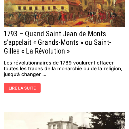
1793 – Quand Saint-Jean-de-Monts
s’appelait « Grands-Monts » ou Saint-
Gilles « La Révolution »
Les révolutionnaires de 1789 voulurent effacer
toutes les traces de la monarchie ou de la religion,
jusqu’à changer …
1793
LIRE LA SUITE
–
QUAND
SAINT-
JEAN-
DE-
MONTS
S’APPELAIT
« GRANDS-
MONTS »
OU