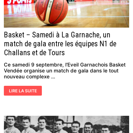
Basket – Samedi à La Garnache, un
match de gala entre les équipes N1 de
Challans et de Tours
Ce samedi 9 septembre, l’Eveil Garnachois Basket
Vendée organise un match de gala dans le tout
nouveau complexe …
BASKET
LIRE LA SUITE
–
SAMEDI
À
LA
GARNACHE,
UN
MATCH
DE
GALA
ENTRE