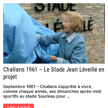
AU
BASKET…
FAUTE
DE
FOOTBALLEURS
Challans 1961 – Le Stade Jean Léveillé en
projet
Septembre 1961 – Challans s’apprête à vivre,
comme chaque année, ses dimanches après-midi
sportifs au stade Sourieau pour …
CHALLANS
LIRE LA SUITE