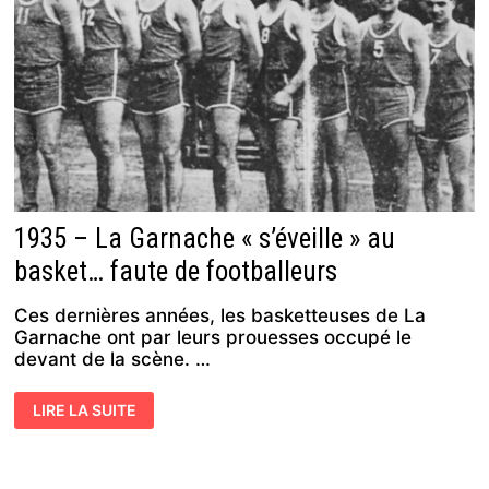
LES
ÉQUIPES
N1
DE
CHALLANS
ET
DE
TOURS
1935 – La Garnache « s’éveille » au
basket… faute de footballeurs
Ces dernières années, les basketteuses de La
Garnache ont par leurs prouesses occupé le
devant de la scène. …
1935
LIRE LA SUITE
–
LA
GARNACHE
« S’ÉVEILLE
»