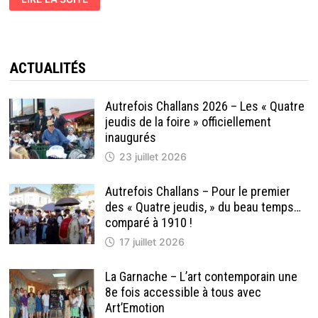
1961
–
LE
STADE
JEAN
LÉVEILLÉ
EN
ACTUALITÉS
PROJET
Autrefois Challans 2026 – Les « Quatre
jeudis de la foire » officiellement
inaugurés
23 juillet 2026
Autrefois Challans – Pour le premier
des « Quatre jeudis, » du beau temps…
comparé à 1910 !
17 juillet 2026
La Garnache – L’art contemporain une
8e fois accessible à tous avec
Art’Emotion