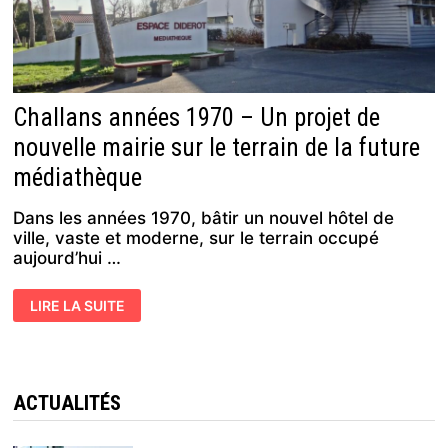
Challans années 1970 – Un projet de
nouvelle mairie sur le terrain de la future
médiathèque
Dans les années 1970, bâtir un nouvel hôtel de
ville, vaste et moderne, sur le terrain occupé
aujourd’hui …
CHALLANS
LIRE LA SUITE
ANNÉES
1970
–
UN
PROJET
DE
NOUVELLE
ACTUALITÉS
MAIRIE
SUR
LE