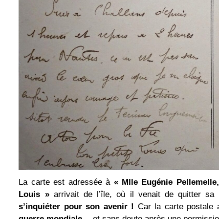
La carte est adressée à
« Mlle Eugénie Pellemelle,
Louis »
arrivait de l’île, où il venait de quitter 
s’inquiéter pour son avenir !
Car la carte postale
guerre mondiale…
et sans doute après une permission