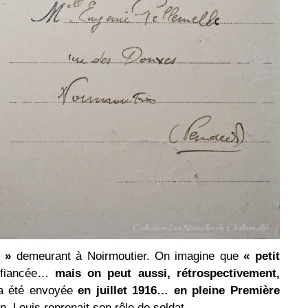
 »
demeurant à Noirmoutier. On imagine que
« petit
sa fiancée…
mais on peut aussi, rétrospectivement,
 a été envoyée
en juillet 1916…
en pleine Première
, Louis reprenait son rôle de soldat…