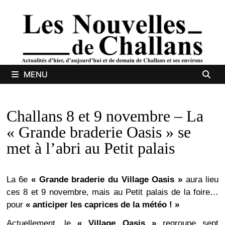
Passer
au
contenu
MENU
Challans 8 et 9 novembre – La
« Grande braderie Oasis » se
met à l’abri au Petit palais
La 6e
« Grande braderie du Village Oasis »
aura lieu
ces 8 et 9 novembre, mais au Petit palais de la foire…
pour
« anticiper les caprices de la météo ! »
Actuellement, le
« V
illage Oasis »
regroupe sept