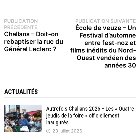
Navigation
P
PUBLICATION
PUBLICATION SUIVANTE
Publication
s
PRÉCÉDENTE
École de veuze – Un
de
précédente :
Challans – Doit-on
Festival d’automne
rebaptiser la rue du
entre fest-noz et
l’article
Général Leclerc ?
films inédits du Nord-
Ouest vendéen des
années 30
ACTUALITÉS
Autrefois Challans 2026 – Les « Quatre
jeudis de la foire » officiellement
inaugurés
23 juillet 2026