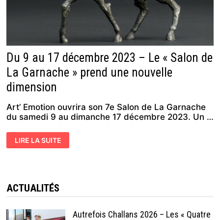
Du 9 au 17 décembre 2023 – Le « Salon de
La Garnache » prend une nouvelle
dimension
Art’ Emotion ouvrira son 7e Salon de La Garnache
du samedi 9 au dimanche 17 décembre 2023. Un …
DU
LIRE LA SUITE
9
AU
17
DÉCEMBRE
2023
–
LE
ACTUALITÉS
« SALON
DE
LA
GARNACHE »
Autrefois Challans 2026 – Les « Quatre