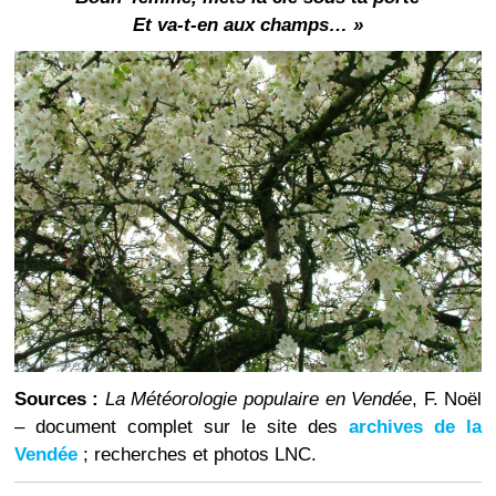
Et va-t-en aux champs
… »
Sources :
La Météorologie populaire en Vendée
, F. Noël
– document complet sur le site des
archives de la
Vendée
; recherches et photos LNC.