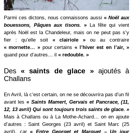
Parmi ces dictons, nous connaissons aussi
«
Noël aux
bouessons, Pâques aux tisons.
»
La fête qui vient
après Noël est la Chandeleur, mais on ne peut pas s’y
fier : qu’elle soit
« clairiole »
ou au contraire
« mornette… »
pour certains
« l’hiver est en l’air, »
quand pour d’autres… il
« redouble. »
Des
« saints de glace »
ajoutés à
Challans
En Avril, là c’est certain, on ne se découvrira pas d’un fil
avant les
«
Saints Mamert, Gervais et Pancrace,
(11,
12, 13 avril)
Qui sont toujours trois saints de glace.
»
Mais à Challans ou à La Mothe-Achard… on en ajoute
d’autres : Saint Georges (23 avril) et Saint Marc (25
avril), car
«
Entre Georget et Marquet – Un jour