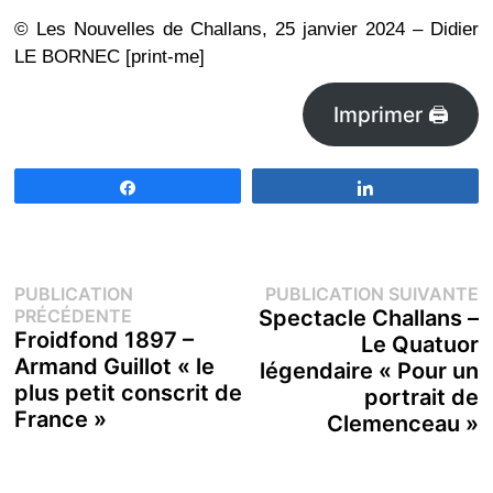
© Les Nouvelles de Challans, 25 janvier 2024 – Didier
LE BORNEC [print-me]
Imprimer 🖨
Partagez
Partagez
Navigation
P
PUBLICATION
PUBLICATION SUIVANTE
Publication
s
PRÉCÉDENTE
Spectacle Challans –
de
précédente :
Froidfond 1897 –
Le Quatuor
Armand Guillot « le
légendaire « Pour un
l’article
plus petit conscrit de
portrait de
France »
Clemenceau »