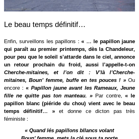
Le beau temps définitif…
Enfin, surveillons les papillons :
« … le papillon jaune
qui paraît au premier printemps, dès la Chandeleur,
pour peu que le soleil s’attarde dans le ciel, annonce
un retour prochain du froid, aussi l’appelle-t-on
Cherche-mitaines
, et l’on dit :
V’là l’Cherche-
mitaines, Boun’ femme, buffe en tes pouces !
»
Ou
encore :
«
Papillon jaune avant les Rameaux, Jeune
fille ne quitte pas ton manteau.
»
Par contre,
« le
papillon blanc (piéride du chou) vient avec le beau
temps définitif… »
et donne ce dicton pas très
féministe :
« Quand lés papillons bllancs volant
Boun’ femme, mets la clé sous ta porte