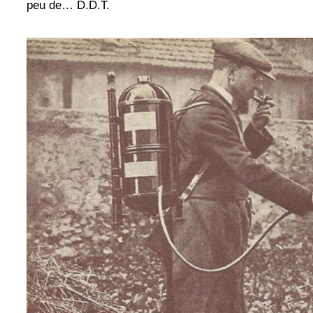
peu de… D.D.T.