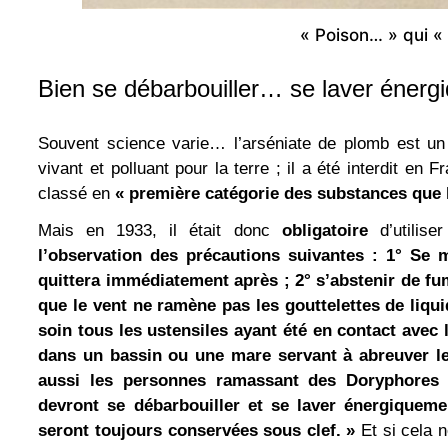
« Poison… » qui « 
Bien se débarbouiller… se laver éner
Souvent science varie… l’arséniate de plomb est un
vivant et polluant pour la terre ; il a été interdit e
classé en
« première catégorie des substances que 
Mais en 1933, il était donc
obligatoire
d’utilise
l’observation des précautions suivantes : 1° Se 
quittera immédiatement après ; 2° s’abstenir de fum
que le vent ne ramène pas les gouttelettes de liquid
soin tous les ustensiles ayant été en contact avec l
dans un bassin ou une mare servant à abreuver les
aussi les personnes ramassant des Doryphores s
devront se débarbouiller et se laver énergiqueme
seront toujours conservées sous cle
f. »
Et si cela n