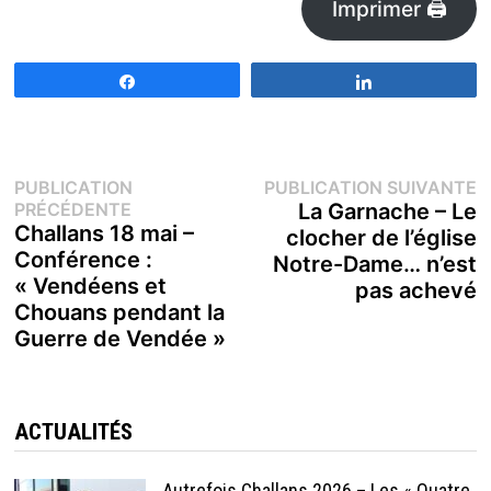
Imprimer 🖨
Partagez
Partagez
Navigation
P
PUBLICATION
PUBLICATION SUIVANTE
Publication
s
PRÉCÉDENTE
La Garnache – Le
de
précédente :
Challans 18 mai –
clocher de l’église
Conférence :
Notre-Dame… n’est
l’article
« Vendéens et
pas achevé
Chouans pendant la
Guerre de Vendée »
ACTUALITÉS
Autrefois Challans 2026 – Les « Quatre