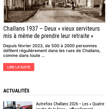
Challans 1937 – Deux « vieux serviteurs
mis à même de prendre leur retraite »
Depuis février 2023, de 500 à 2000 personnes
défilent régulièrement dans les rues de Challans,
comme dans toute …
CHALLANS
LIRE LA SUITE
1937
–
DEUX
« VIEUX
SERVITEURS
MIS
À
ACTUALITÉS
MÊME
DE
PRENDRE
LEUR
Autrefois Challans 2026 – Les « Quatre
RETRAITE »